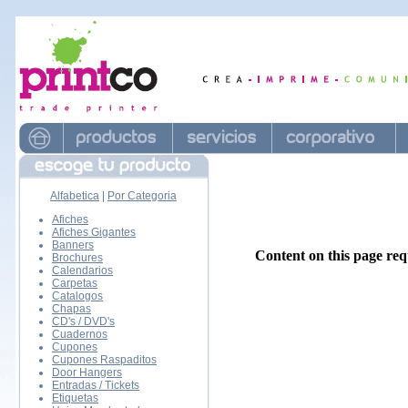
Alfabetica
|
Por Categoria
Afiches
Afiches Gigantes
Banners
Content on this page req
Brochures
Calendarios
Carpetas
Catalogos
Chapas
CD's / DVD's
Cuadernos
Cupones
Cupones Raspaditos
Door Hangers
Entradas / Tickets
Etiquetas