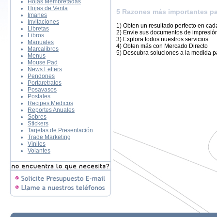
Hojas Membretadas
Hojas de Venta
5 Razones más importantes par
Imanes
Invitaciones
1) Obten un resultado perfecto en ca
Libretas
2) Envie sus documentos de impresión
Libros
3) Explora todos nuestros servicios
Manuales
4) Obten más con Mercado Directo
Marcalibros
5) Descubra soluciones a la medida 
Menus
Mouse Pad
News Letters
Pendones
Portaretratos
Posavasos
Postales
Recipes Medicos
Reportes Anuales
Sobres
Stickers
Tarjetas de Presentación
Trade Marketing
Viniles
Volantes