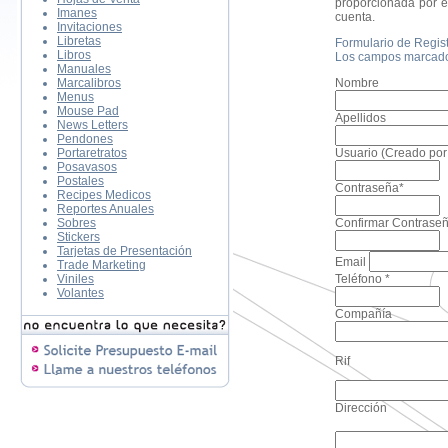
proporcionada por e
Imanes
cuenta.
Invitaciones
Libretas
Formulario de Regist
Libros
Los campos marcados
Manuales
Marcalibros
Nombre
Menus
Mouse Pad
Apellidos
News Letters
Pendones
Portaretratos
Usuario (Creado por 
Posavasos
Postales
Contraseña*
Recipes Medicos
Reportes Anuales
Sobres
Confirmar Contrase
Stickers
Tarjetas de Presentación
Email
Trade Marketing
Viniles
Teléfono *
Volantes
Compañía
Rif
Dirección