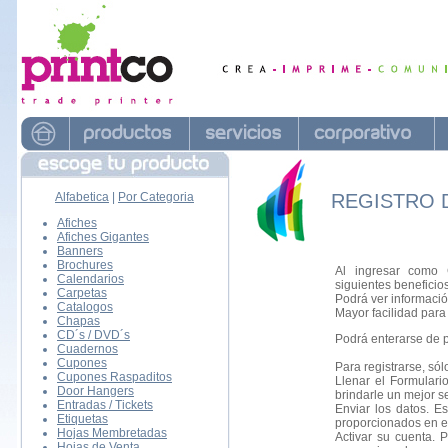
Alfabetica
|
Por Categoria
REGISTRO 
Afiches
Afiches Gigantes
Banners
Brochures
Al ingresar como C
Calendarios
siguientes beneficios
Carpetas
Podrá ver informació
Catalogos
Mayor facilidad para
Chapas
CD´s / DVD´s
Podrá enterarse de p
Cuadernos
Cupones
Para registrarse, sól
Cupones Raspaditos
Llenar el Formulari
Door Hangers
brindarle un mejor se
Entradas / Tickets
Enviar los datos. E
Etiquetas
proporcionados en el
Hojas Membretadas
Activar su cuenta. 
Hojas de Venta