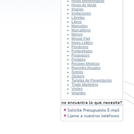
Hojas Membretadas
Hojas de Venta
Imanes
Invitaciones
Libretas
Libros
Manuales
Marcalibros
Menus
Mouse Pad
News Letters
Pendones
Portaretratos
Posavasos
Postales
Recipes Medicos
Reportes Anuales
Sobres
Stickers
Tarjetas de Presentación
Trade Marketing
Viniles
Volantes