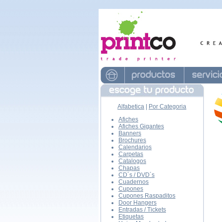
Alfabetica
|
Por Categoria
Afiches
Afiches Gigantes
Banners
Brochures
Calendarios
Carpetas
Catalogos
Chapas
CD´s / DVD´s
Cuadernos
Cupones
Cupones Raspaditos
Door Hangers
Entradas / Tickets
Etiquetas