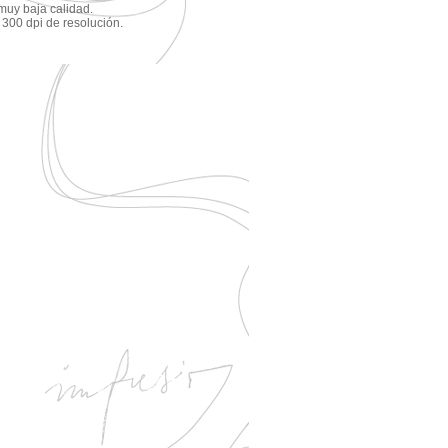
muy baja calidad.
n 300 dpi de resolución.