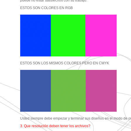
puede no estar satisfechos con su trabajo.
ESTOS SON COLORES EN RGB
ESTOS SON LOS MISMOS COLORES PERO EN CMYK
Usted siempre debe empezar y terminar sus diseños en el modo de 
3. Que resolución deben tener los archivos?