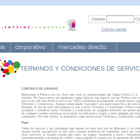
Usuario
Co
Crea tu cuenta
TERMINOS Y CONDICIONES DE SERVIC
CONTRATO DE USUARIO
Bienvenido a Printco.com.ve. Este sitio web es proporcionado por Digital Printco C.A.
clientes. Por favor revise las siguientes reglas básicas que rigen el uso de Printco.com.
que el uso del sitio Printco.com.ve (el "Sitio") constituye la aceptación incondicional a se
Términos y Condiciones. Aunque usted puede "marcador" una parte específica de este sit
Acuerdo, el uso de este sitio todavía se une a estos Términos y Condiciones. Printco.co
actualizar o modificar estos Términos y Condiciones en cualquier momento sin previo av
de cualquier cambio constituye su acuerdo incondicional a seguir y estar obligado por es
cambiados. Por este motivo, te animamos a que revise estos Términos y Condiciones cada 
Pago
Todos los precios y las cantidades que figuran en esta web son en Bolivares y no cont
usuario enváa una petición al sitio para comprar productos de impresión, envío por cor
otros servicios, el Usuario acepta que todos los cargos, impuestos y envío / honorari
automáticamente a la tarjeta de crédito o haya pagado el usuario con un aprobado del m