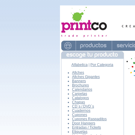
Alfabetica
|
Por Categoria
Afiches
Afiches Gigantes
Banners
Brochures
Calendarios
Carpetas
Catalogos
Chapas
CD´s / DVD´s
Cuadernos
Cupones
Cupones Raspaditos
Door Hangers
Entradas / Tickets
Etiquetas