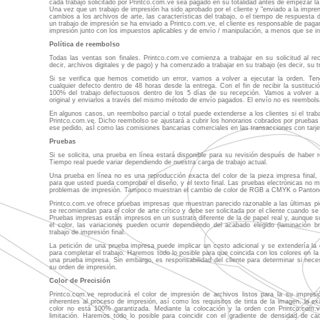
cada trabajo solicitado por Printco.com.ve sea pagado en su totalidad antes de empezar l
Una vez que un trabajo de impresión ha sido aprobado por el cliente y "enviado a la imprent
cambios a los archivos de arte, las características del trabajo, o el tiempo de respuest
un trabajo de impresión se ha enviado a Printco.com.ve, el cliente es responsable de pagar 
impresión junto con los impuestos aplicables y de envío / manipulación, a menos que se ind
Política de reembolso
Todas las ventas son finales. Printco.com.ve comienza a trabajar en su solicitud al reci
decir, archivos digitales y de pago) y ha comenzado a trabajar en su trabajo (es decir, su t
Si se verifica que hemos cometido un error, vamos a volver a ejecutar la orden. Te
cualquier defecto dentro de 48 horas desde la entrega. Con el fin de recibir la sustitució
100% del trabajo defectuosos dentro de los 5 días de su recepción. Vamos a volver a e
original y enviarlos a través del mismo método de envío pagados. El envío no es reembols
En algunos casos, un reembolso parcial o total puede extenderse a los clientes si el tra
Printco.com.ve. Dicho reembolso se ajustará a cubrir los honorarios cobrados por pruebas
ese pedido, asÌ como las comisiones bancarias comerciales en las transacciones con tarjet
Pruebas
Si se solicita, una prueba en línea estará disponible para su revisión después de haber 
Tiempo real puede variar dependiendo de nuestra carga de trabajo actual.
Una prueba en línea no es una reproducción exacta del color de la pieza impresa final, 
para que usted pueda comprobar el diseño, y el texto final. Las pruebas electrónicas no m
problemas de impresión. Tampoco muestran el cambio de color de RGB a CMYK o Panton
Printco.com.ve ofrece pruebas impresas que muestran parecido razonable a las últimas p
se recomiendan para el color de arte crítico y debe ser solicitada por el cliente cuando se
Pruebas impresas están impresos en un sustrato diferente de la de papel real y, aunque su
el color, las variaciones pueden ocurrir dependiendo del acabado elegido (laminación b
trabajo de impresión final.
La petición de una prueba impresa puede implicar un costo adicional y se extendería la
para completar el trabajo. Haremos todo lo posible para que coincida con los colores en la
una prueba impresa. Sin embargo, es responsabilidad del cliente para determinar si nec
su orden de impresión.
Color de Precisión
Printco.com.ve reproducirá el color de impresión de archivos listos para la su impresi
inherentes al proceso de impresión, así como los requisitos de tinta de la imagen, la ex
color no está 100% garantizada. Mediante la colocación y la orden con Printco.com.
limitación. Haremos todo lo posible para coincidir con el gradiente de densidad de c