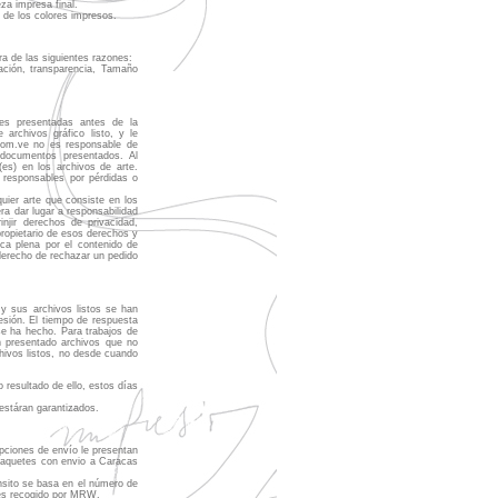
za impresa final.
a de los colores impresos.
ra de las siguientes razones:
ación, transparencia, Tamaño
les presentadas antes de la
archivos gráfico listo, y le
.com.ve no es responsable de
s documentos presentados. Al
(es) en los archivos de arte.
 responsables por pérdidas o
uier arte que consiste en los
era dar lugar a responsabilidad
rinjir derechos de privacidad,
propietario de esos derechos y
ca plena por el contenido de
derecho de rechazar un pedido
 y sus archivos listos se han
esión. El tiempo de respuesta
e ha hecho. Para trabajos de
n presentado archivos que no
chivos listos, no desde cuando
resultado de ello, estos días
estáran garantizados.
opciones de envío le presentan
paquetes con envio a Caracas
nsito se basa en el número de
e es recogido por MRW.