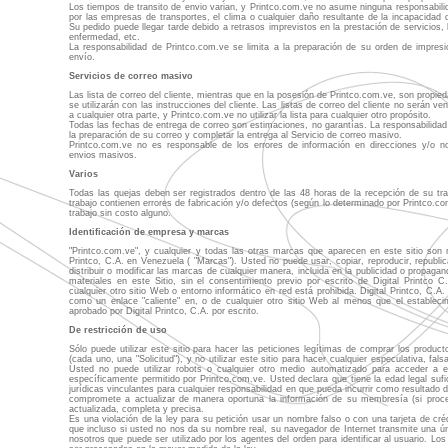
Los tiempos de transito de envio varian, y Printco.com.ve no asume ninguna responsabili
por las empresas de transportes, el clima o cualquier daño resultante de la incapacidad d
Su pedido puede llegar tarde debido a retrasos imprevistos en la prestación de servicios, l
enfermedad, etc.
La responsabilidad de Printco.com.ve se limita a la preparación de su orden de impre
envío.
Servicios de correo masivo
Las lista de correo del cliente, mientras que en la posesión de Printco.com.ve, son propied
se utilizarán con las instrucciones del cliente. Las listas de correo del cliente no serán v
a cualquier otra parte, y Printco.com.ve no utilizar la lista para cualquier otro propósito.
Todas las fechas de entrega de correo son estimaciones, no garantías. La responsabilidad
la preparación de su correo y completar la entrega al Servicio de correo masivo.
Printco.com.ve no es responsable de los errores de información en direcciones y/o 
envios masivos.
Varios
Todas las quejas deben ser registrados dentro de las 48 horas de la recepción de su trab
trabajo contienen errores de fabricación y/o defectos (según lo determinado por Printco.co
trabajo sin costo alguno.
Identificación de empresa y marcas
"Printco.com.ve", y cualquier y todas las otras marcas que aparecen en este sitio son 
Printco, C.A. en Venezuela ( "Marcas"). Usted no puede usar, copiar, reproducir, republicar
distribuir o modificar las marcas de cualquier manera, incluida en la publicidad o propagand
materiales en este Sitio, sin el consentimiento previo por escrito de Digital Printco
cualquier otro sitio Web o entorno informático en red está prohibida. Digital Printco, C.A
como un enlace "caliente" en, o de cualquier otro sitio Web al menos que el establecim
aprobado por Digital Printco, C.A. por escrito.
De restricción de uso
Sólo puede utilizar este sitio para hacer las peticiones legítimas de comprar los produc
(cada uno, una "Solicitud"), y no utilizar este sitio para hacer cualquier especulativa, fals
Usted no puede utilizar robots o cualquier otro medio automatizado para acceder a 
específicamente permitido por Printco.com.ve. Usted declara que tiene la edad legal sufi
jurídicas vinculantes para cualquier responsabilidad en que pueda incurrir como resultado d
compromete a actualizar de manera oportuna la información de su membresía (si proce
actualizada, completa y precisa.
Es una violación de la ley para su petición usar un nombre falso o con una tarjeta de cré
que incluso si usted no nos da su nombre real, su navegador de Internet transmite una ún
nosotros que puede ser utilizado por los agentes del orden para identificar al usuario. Lo