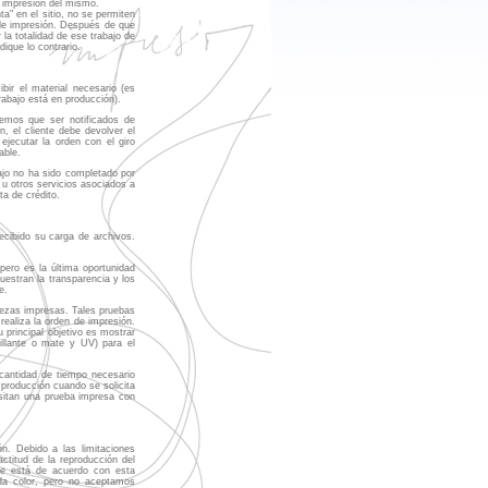
a impresión del mismo.
a" en el sitio, no se permiten
a de impresión. Después de que
la totalidad de ese trabajo de
ique lo contrario.
bir el material necesario (es
rabajo está en producción).
nemos que ser notificados de
n, el cliente debe devolver el
jecutar la orden con el giro
able.
bajo no ha sido completado por
 u otros servicios asociados a
a de crédito.
recibido su carga de archivos.
pero es la última oportunidad
uestran la transparencia y los
e.
iezas impresas. Tales pruebas
 realiza la orden de impresión.
 principal objetivo es mostrar
rillante o mate y UV) para el
 cantidad de tiempo necesario
 producción cuando se solicita
esitan una prueba impresa con
ón. Debido a las limitaciones
actitud de la reproducción del
ve está de acuerdo con esta
ada color, pero no aceptamos