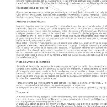
ninguna responsabilidad por las variaciones de color entre los archivos presentados y la pie
La aplicación de barniz UV y/o laminación del trabajo puede afectar o cambiar la aparienci
Responsabilidad por errores
Printco.com.ve no es responsable por errores en un producto final ocasionada por cualquie
Con errores ortográficos, gráficos mal elaborados, Gramática, Fuentes dañadas, Puntu
final del producto. Printco.com.ve no hacer ningún cambio en los archivos de los clientes.
Archivos de Artes Finales
Nuestro departamento de preimpresión comprueba todos los archivos de artes fina
impresión, pero los clientes son 100% responsable de la exactitud de la impresión de 
animamos a que revise todos los archivos antes de enviar a Printco.com.ve. Printco
cualquier problema en cuanto a la orientación o la alineación de las páginas de lo
presentar el arte a Printco.com.ve, usted certifica que reviso previamente la(s) imagen
Aunque tomamos todas las precauciones para proteger su material, nosotros no somos
daños de imágenes o ilustraciones.
Bajo estos Términos y Condiciones, usted acepta que usted no cargar archivos de cualq
siguientes materiales: material ofensivo, indecente o impropio, cualquier material que pudi
civil o penal en virtud de la legislación aplicable, y cualquier material que pudiera inf
publicidad, derechos de autor u otros derechos de propiedad intelectual sin el permiso del 
de las personas que se muestran en el material. Usted asume la responsabilidad jurídi
material procesado e impreso en su nombre y bajo sus instrucciones. Nos reservamos el 
sin revelar una razón.
Plazo de Entrega de Impresión
Se inicia el tiempo de respuesta de impresión una vez que su pedido ha sido realizado
cargado a su cuenta, que se adjunta a su trabajo de impresión, y aprobado para su impr
de impresión comienza cuando recibe la aprobación para su prueba y el pago completo s
impresión que no tienen fuente digital completo de los archivos proporcionados o haya
estén listos para impresión, se rodaran los plazos de entrega de impresión al tener los ar
la orden fue presentada por primera vez.
Tenga en cuenta que Printco.com.ve está cerrado los sábados, domingos y festivos. Como 
no son considerados al calcular el tiempo de respuesta de impresión.
El tiempo de respuesta para los trabajos de impresión con las pruebas aprobado y el pago 
Transporte
A menos que usted elija recojer el trabajo directamente, tiene que seleccionar una de las 
en el sitio. Todo el envío fuera de Caracas se hace actualmente a través de MRW. Los 
son entregados por nuestro equipo de envios.
Al elegir una opción de envío por MRW, por favor recuerde que el tiempo estimado de trá
días laborables en tránsito y no incluye fines de semana, feriados o el día que el paquet