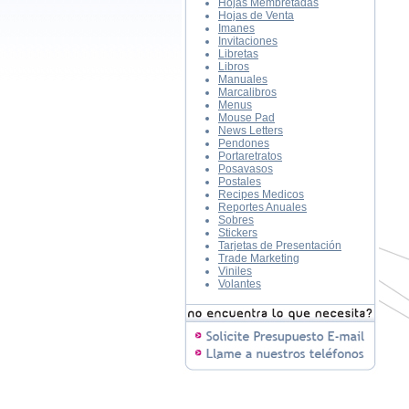
Hojas Membretadas
Hojas de Venta
Imanes
Invitaciones
Libretas
Libros
Manuales
Marcalibros
Menus
Mouse Pad
News Letters
Pendones
Portaretratos
Posavasos
Postales
Recipes Medicos
Reportes Anuales
Sobres
Stickers
Tarjetas de Presentación
Trade Marketing
Viniles
Volantes