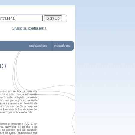
ntraseña
Olvido su contraseña
IO
 como un servicio a nuestros
ve. Sitio com. Tenga en cuenta
guir y estar obligado por estos
io, sin pasar por el presente
m.ve se reserva el derecho de
iso. Su uso del Sitio después
tos Términos y Condiciones ya
vez que utilice este Sitio.
ienen el impuesto IVA. Si un
reo, servicios de diseño o de
os de gestión que se cargarán
étodo de pago. Requerimos que