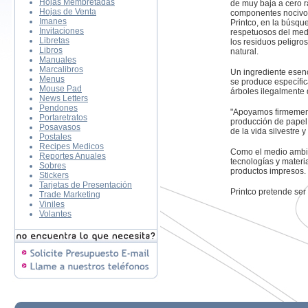
Hojas Membretadas
de muy baja a cero r
Hojas de Venta
componentes nocivos 
Imanes
Printco, en la búsq
Invitaciones
respetuosos del medi
Libretas
los residuos peligro
Libros
natural.
Manuales
Marcalibros
Un ingrediente esenci
Menus
se produce específic
Mouse Pad
árboles ilegalmente 
News Letters
Pendones
"Apoyamos firmement
Portaretratos
producción de papel 
Posavasos
de la vida silvestre y
Postales
Recipes Medicos
Como el medio ambien
Reportes Anuales
tecnologías y mater
Sobres
productos impresos.
Stickers
Tarjetas de Presentación
Printco pretende ser
Trade Marketing
Viniles
Volantes