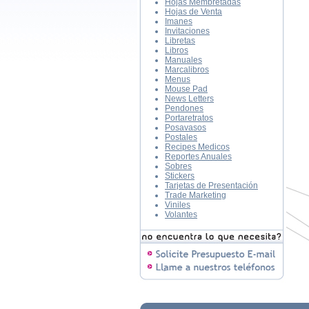
Hojas Membretadas
Hojas de Venta
Imanes
Invitaciones
Libretas
Libros
Manuales
Marcalibros
Menus
Mouse Pad
News Letters
Pendones
Portaretratos
Posavasos
Postales
Recipes Medicos
Reportes Anuales
Sobres
Stickers
Tarjetas de Presentación
Trade Marketing
Viniles
Volantes