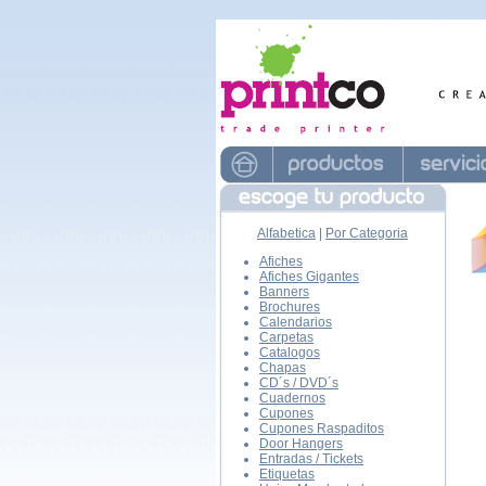
Alfabetica
|
Por Categoria
Afiches
Afiches Gigantes
Banners
Brochures
Calendarios
Carpetas
Catalogos
Chapas
CD´s / DVD´s
Cuadernos
Cupones
Cupones Raspaditos
Door Hangers
Entradas / Tickets
Etiquetas